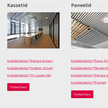
Kassetid
Paneelid
Kodulehekülg (*Integra Groep.)
Kodulehekülg (*Favor AS
Kodulehekülg (*Lindner Group)
Kodulehekülg (*Nordprofi
Kodulehekülg (*Oy Lautex Ab)
Kodulehekülg (*Integra G
Kodulehekülg (*Parmet)
Tooted laos
Tooted laos