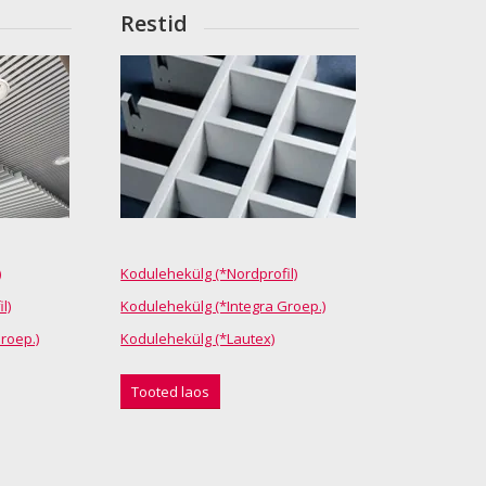
Restid
)
Kodulehekülg (*Nordprofil)
l)
Kodulehekülg (*Integra Groep.)
roep.)
Kodulehekülg (*Lautex)
Tooted laos