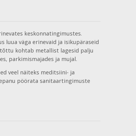
erinevates keskonnatingimustes.
s luua väga erinevaid ja isikupäraseid
etõttu kohtab metallist lagesid palju
s, parkimismajades ja mujal.
d veel näiteks meditsiini- ja
elepanu pöörata sanitaartingimuste