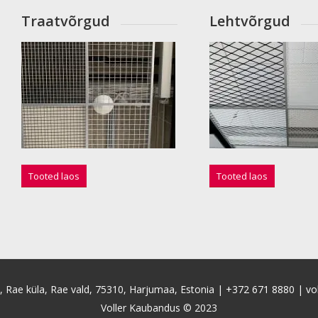
Traatvõrgud
Lehtvõrgud
Tooted laos
Tooted laos
4, Rae küla, Rae vald, 75310, Harjumaa, Estonia |
+372 671 8880
|
vo
Voller Kaubandus © 2023