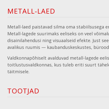
METALL-LAED
Metall-laed paistavad silma oma stabiilsusega 
Metall-lagede suurimaks eeliseks on veel võimalu
disainilahendusi ning visuaalseid efekte. Just se
avalikus ruumis — kaubanduskeskustes, büroode
Valdkonnapõhiselt avalduvad metall-lagede eelise
toitlustusvaldkonnas, kus tuleb eriti suurt täh
täitmisele.
TOOTJAD