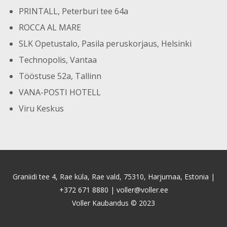
PRINTALL, Peterburi tee 64a
ROCCA AL MARE
SLK Opetustalo, Pasila peruskorjaus, Helsinki
Technopolis, Vantaa
Tööstuse 52a, Tallinn
VANA-POSTI HOTELL
Viru Keskus
Graniidi tee 4, Rae küla, Rae vald, 75310, Harjumaa, Estonia |
+372 671 8880
|
voller@voller.ee
Voller Kaubandus © 2023