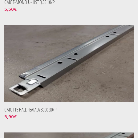
CMC T-MONO U-LIIST 3,05 10/P
5,50
€
CMC T15 HALL PEATALA 3000 30/P
5,90
€