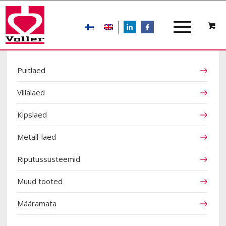
LIn
FB
TOOTEKATEGOORIAD
Puitlaed
Villalaed
Kipslaed
Metall-laed
Riputussüsteemid
Muud tooted
Määramata