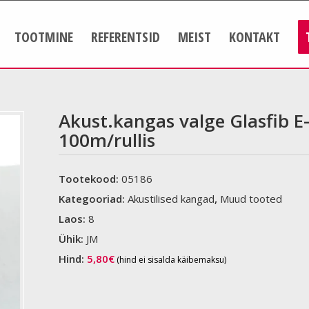
TOOTMINE
REFERENTSID
MEIST
KONTAKT
Akust.kangas valge Glasfib
100m/rullis
Tootekood:
05186
Kategooriad:
Akustilised kangad
,
Muud tooted
Laos:
8
Ühik:
JM
Hind:
5,80
€
(hind ei sisalda käibemaksu)