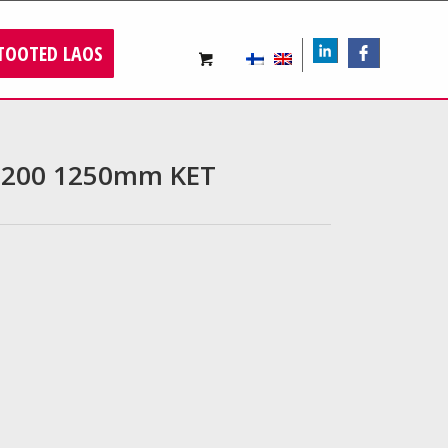
TOOTED LAOS
LIn
FB
 E-200 1250mm KET