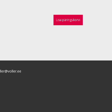
Lisa päringukorvi
ller@voller.ee