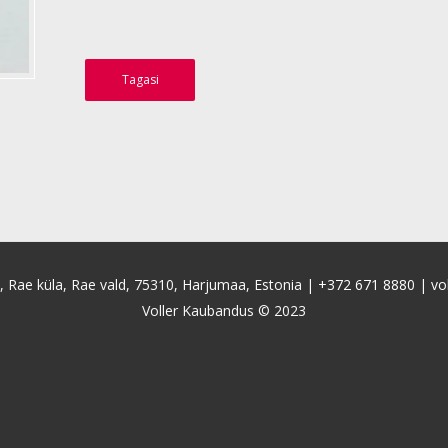
Tagasi
4, Rae küla, Rae vald, 75310, Harjumaa, Estonia |
+372 671 8880
|
vo
Voller Kaubandus © 2023