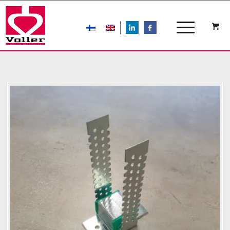
LIn
FB