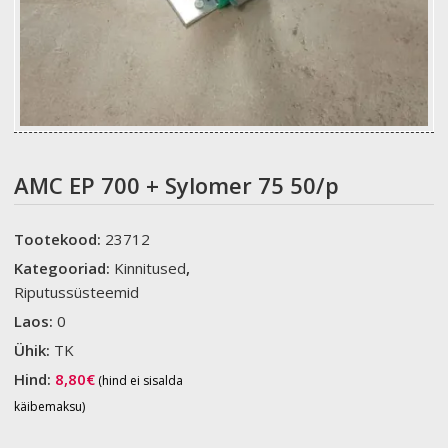
AMC EP 700 + Sylomer 75 50/p
Tootekood:
23712
Kategooriad:
Kinnitused
,
Riputussüsteemid
Laos:
0
Ühik:
TK
Hind:
8,80
€
(hind ei sisalda
käibemaksu)