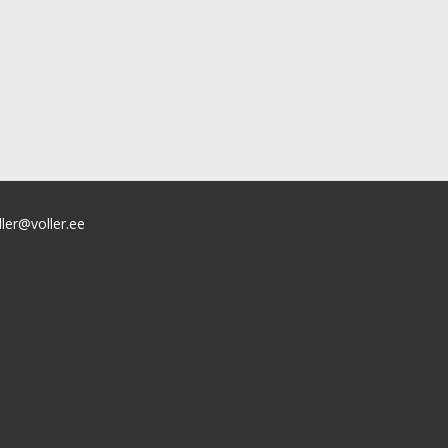
ller@voller.ee