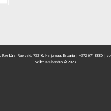
4, Rae küla, Rae vald, 75310, Harjumaa, Estonia |
+372 671 8880
|
vo
Voller Kaubandus © 2023