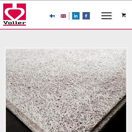
LIn
FB