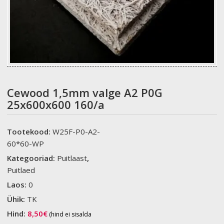
Cewood 1,5mm valge A2 P0G
25x600x600 160/a
Tootekood:
W25F-P0-A2-
60*60-WP
Kategooriad:
Puitlaast
,
Puitlaed
Laos:
0
Ühik:
TK
Hind:
8,50
€
(hind ei sisalda