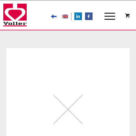
LIn
FB