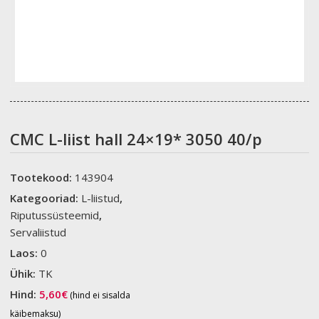
CMC L-liist hall 24×19* 3050 40/p
Tootekood:
143904
Kategooriad:
L-liistud
,
Riputussüsteemid
,
Servaliistud
Laos:
0
Ühik:
TK
Hind:
5,60
€
(hind ei sisalda
käibemaksu)