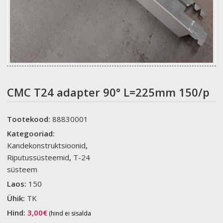
CMC T24 adapter 90° L=225mm 150/p
Tootekood:
88830001
Kategooriad:
Kandekonstruktsioonid
,
Riputussüsteemid
,
T-24
süsteem
Laos:
150
Ühik:
TK
Hind:
3,00
€
(hind ei sisalda