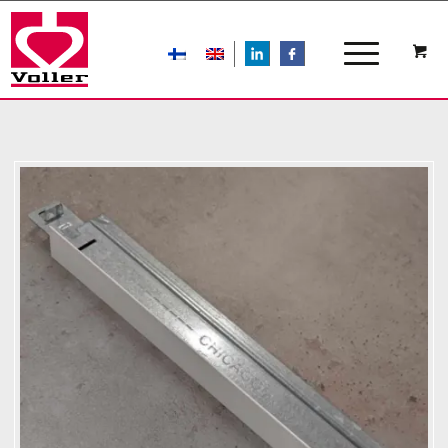
LIn
FB