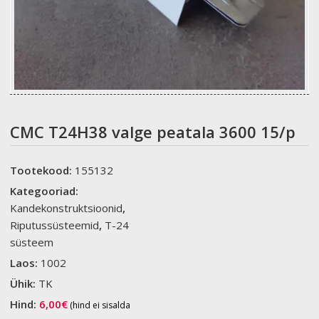
CMC T24H38 valge peatala 3600 15/p
Tootekood:
155132
Kategooriad:
Kandekonstruktsioonid
,
Riputussüsteemid
,
T-24
süsteem
Laos:
1002
Ühik:
TK
Hind:
6,00
€
(hind ei sisalda