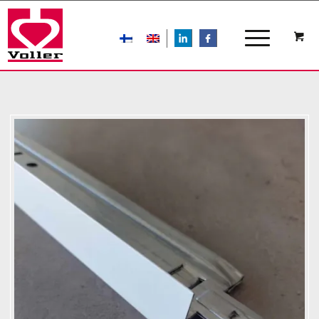
LIn
FB