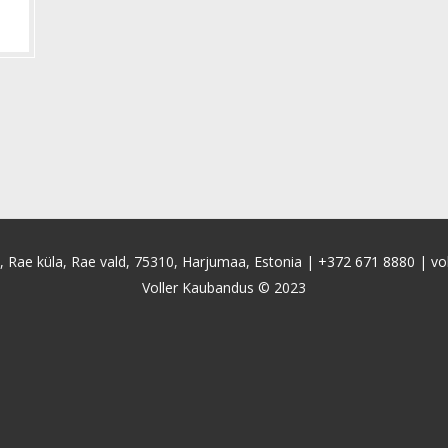
4, Rae küla, Rae vald, 75310, Harjumaa, Estonia |
+372 671 8880
|
vo
Voller Kaubandus © 2023