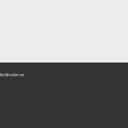
ller@voller.ee