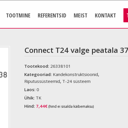
TOOTMINE
REFERENTSID
MEIST
KONTAKT
Connect T24 valge peatala 3
Tootekood:
26338101
Kategooriad:
Kandekonstruktsioonid
,
Riputussüsteemid
,
T-24 süsteem
Laos:
0
Ühik:
TK
Hind:
7,44
€
(hind ei sisalda käibemaksu)