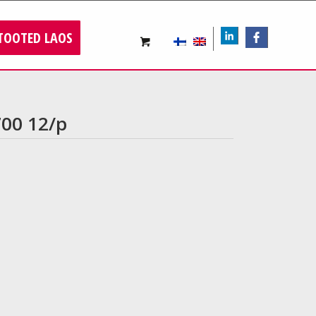
TOOTED LAOS
LIn
FB
700 12/p