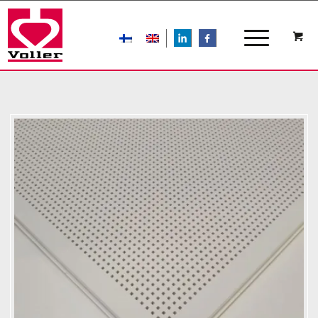
LIn
FB