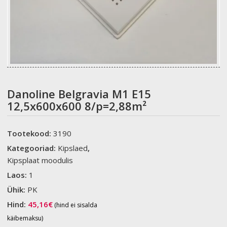
Danoline Belgravia M1 E15
12,5x600x600 8/p=2,88m²
Tootekood:
3190
Kategooriad:
Kipslaed
,
Kipsplaat moodulis
Laos:
1
Ühik:
PK
Hind:
45,16
€
(hind ei sisalda
käibemaksu)