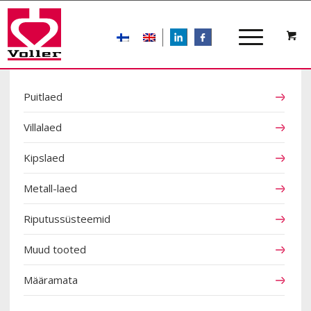
LIn
FB
TOOTEKATEGOORIAD
Puitlaed
Villalaed
Kipslaed
Metall-laed
Riputussüsteemid
Muud tooted
Määramata