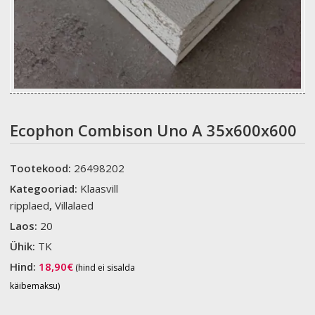
Ecophon Combison Uno A 35x600x600
Tootekood:
26498202
Kategooriad:
Klaasvill
ripplaed
,
Villalaed
Laos:
20
Ühik:
TK
Hind:
18,90
€
(hind ei sisalda
käibemaksu)