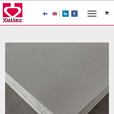
LIn
FB