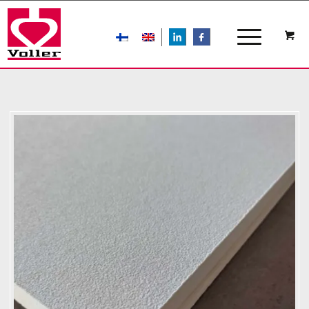
LIn
FB