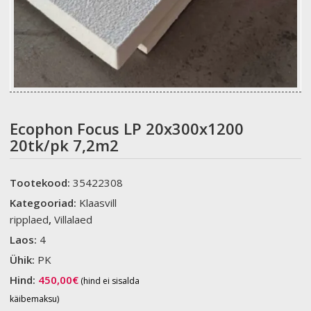
Ecophon Focus LP 20x300x1200
20tk/pk 7,2m2
Tootekood:
35422308
Kategooriad:
Klaasvill
ripplaed
,
Villalaed
Laos:
4
Ühik:
PK
Hind:
450,00
€
(hind ei sisalda
käibemaksu)