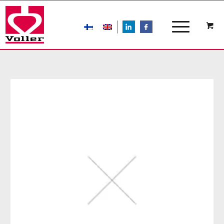
LIn
FB