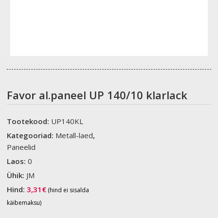
Favor al.paneel UP 140/10 klarlack
Tootekood:
UP140KL
Kategooriad:
Metall-laed
,
Paneelid
Laos:
0
Ühik:
JM
Hind:
3,31
€
(hind ei sisalda
käibemaksu)