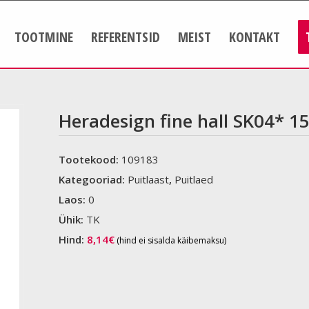
TOOTMINE
REFERENTSID
MEIST
KONTAKT
Heradesign fine hall SK04* 
Tootekood:
109183
Kategooriad:
Puitlaast
,
Puitlaed
Laos:
0
Ühik:
TK
Hind:
8,14
€
(hind ei sisalda käibemaksu)