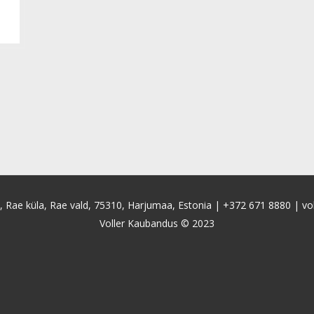
4, Rae küla, Rae vald, 75310, Harjumaa, Estonia |
+372 671 8880
|
vo
Voller Kaubandus © 2023