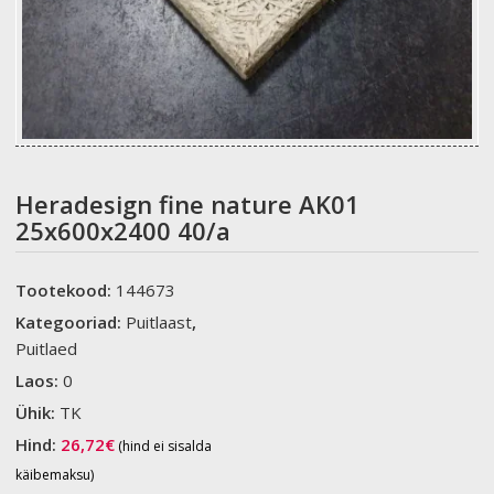
Heradesign fine nature AK01
25x600x2400 40/a
Tootekood:
144673
Kategooriad:
Puitlaast
,
Puitlaed
Laos:
0
Ühik:
TK
Hind:
26,72
€
(hind ei sisalda
käibemaksu)