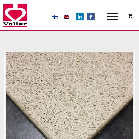
LIn
FB