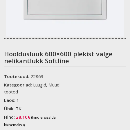
Hooldusluuk 600×600 plekist valge
nelikantlukk Softline
Tootekood:
22863
Kategooriad:
Luugid
,
Muud
tooted
Laos:
1
Ühik:
TK
Hind:
28,10
€
(hind ei sisalda
käibemaksu)