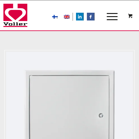
LIn
FB