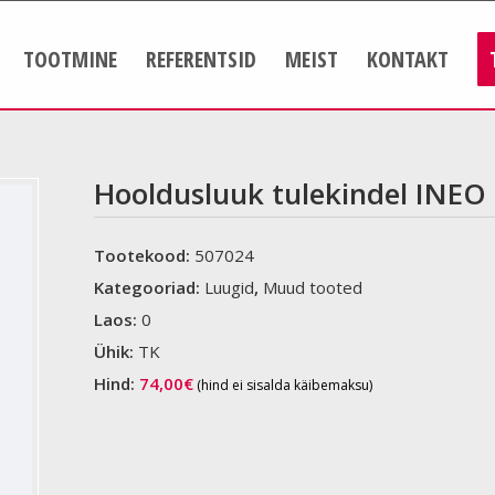
TOOTMINE
REFERENTSID
MEIST
KONTAKT
Hooldusluuk tulekindel INEO
Tootekood:
507024
Kategooriad:
Luugid
,
Muud tooted
Laos:
0
Ühik:
TK
Hind:
74,00
€
(hind ei sisalda käibemaksu)