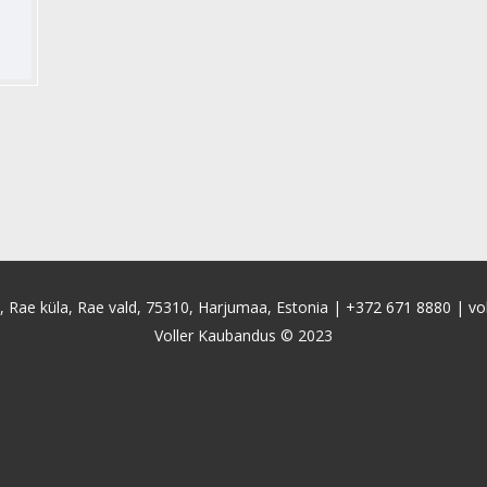
4, Rae küla, Rae vald, 75310, Harjumaa, Estonia |
+372 671 8880
|
vo
Voller Kaubandus © 2023