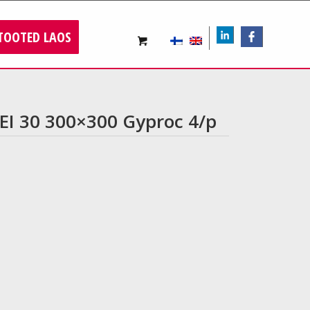
TOOTED LAOS
LIn
FB
 EI 30 300×300 Gyproc 4/p