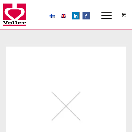
LIn
FB