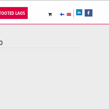
TOOTED LAOS
LIn
FB
0