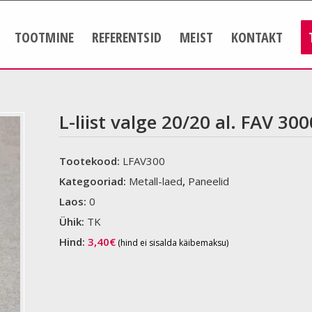
TOOTMINE
REFERENTSID
MEIST
KONTAKT
L-liist valge 20/20 al. FAV 300
Tootekood:
LFAV300
Kategooriad:
Metall-laed
,
Paneelid
Laos:
0
Ühik:
TK
Hind:
3,40
€
(hind ei sisalda käibemaksu)