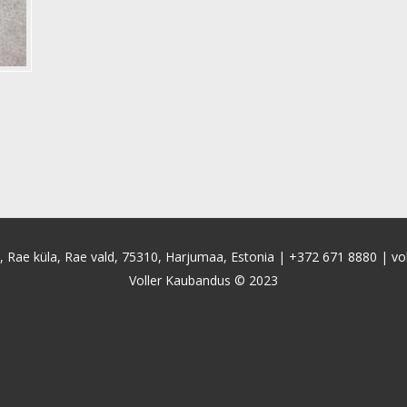
4, Rae küla, Rae vald, 75310, Harjumaa, Estonia |
+372 671 8880
|
vo
Voller Kaubandus © 2023