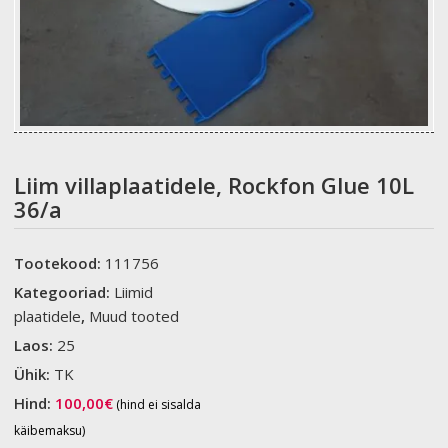
Liim villaplaatidele, Rockfon Glue 10L
36/a
Tootekood:
111756
Kategooriad:
Liimid
plaatidele
,
Muud tooted
Laos:
25
Ühik:
TK
Hind:
100,00
€
(hind ei sisalda
käibemaksu)