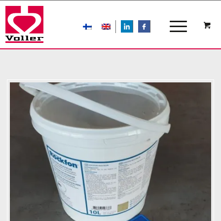
LIn
FB