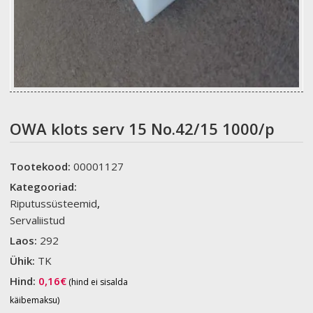
OWA klots serv 15 No.42/15 1000/p
Tootekood:
00001127
Kategooriad:
Riputussüsteemid
,
Servaliistud
Laos:
292
Ühik:
TK
Hind:
0,16
€
(hind ei sisalda
käibemaksu)