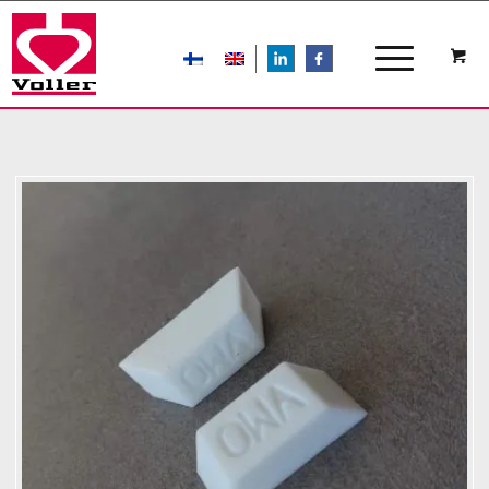
LIn
FB