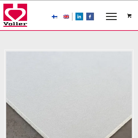
LIn
FB