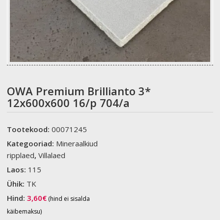
OWA Premium Brillianto 3*
12x600x600 16/p 704/a
Tootekood:
00071245
Kategooriad:
Mineraalkiud
ripplaed
,
Villalaed
Laos:
115
Ühik:
TK
Hind:
3,60
€
(hind ei sisalda
käibemaksu)