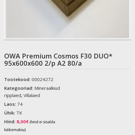
OWA Premium Cosmos F30 DUO*
95x600x600 2/p A2 80/a
Tootekood:
00024272
Kategooriad:
Mineraalkiud
ripplaed
,
Villalaed
Laos:
74
Ühik:
TK
Hind:
8,00
€
(hind ei sisalda
käibemaksu)