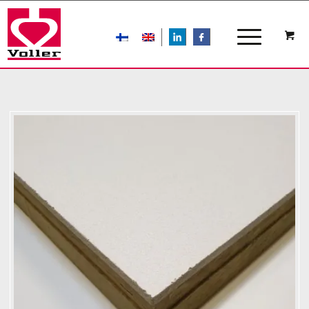
LIn
FB