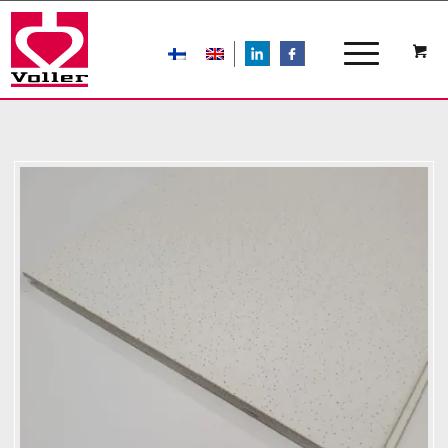
LIn
FB