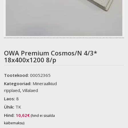
OWA Premium Cosmos/N 4/3*
18x400x1200 8/p
Tootekood:
00052365
Kategooriad:
Mineraalkiud
ripplaed
,
Villalaed
Laos:
8
Ühik:
TK
Hind:
10,62
€
(hind ei sisalda
käibemaksu)