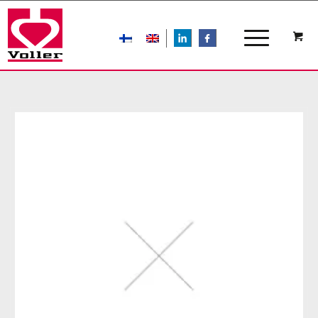
LIn
FB