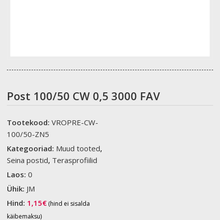
Post 100/50 CW 0,5 3000 FAV
Tootekood:
VROPRE-CW-
100/50-ZN5
Kategooriad:
Muud tooted
,
Seina postid
,
Terasprofiilid
Laos:
0
Ühik:
JM
Hind:
1,15
€
(hind ei sisalda
käibemaksu)