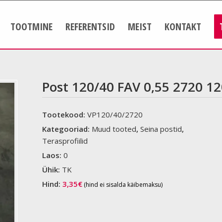
TOOTMINE
REFERENTSID
MEIST
KONTAKT
Post 120/40 FAV 0,55 2720 12
Tootekood:
VP120/40/2720
Kategooriad:
Muud tooted
,
Seina postid
,
Terasprofiilid
Laos:
0
Ühik:
TK
Hind:
3,35
€
(hind ei sisalda käibemaksu)