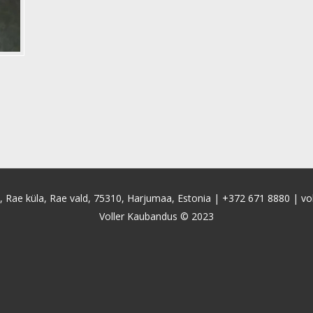
4, Rae küla, Rae vald, 75310, Harjumaa, Estonia |
+372 671 8880
|
vo
Voller Kaubandus © 2023