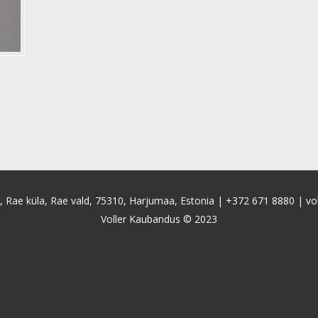
4, Rae küla, Rae vald, 75310, Harjumaa, Estonia |
+372 671 8880
|
vo
Voller Kaubandus © 2023