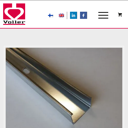
LIn
FB