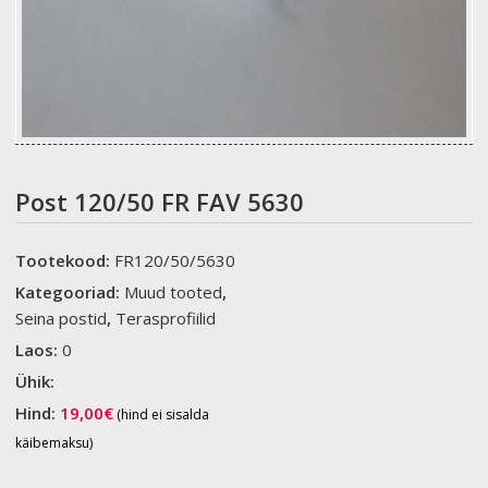
Post 120/50 FR FAV 5630
Tootekood:
FR120/50/5630
Kategooriad:
Muud tooted
,
Seina postid
,
Terasprofiilid
Laos:
0
Ühik:
Hind:
19,00
€
(hind ei sisalda
käibemaksu)