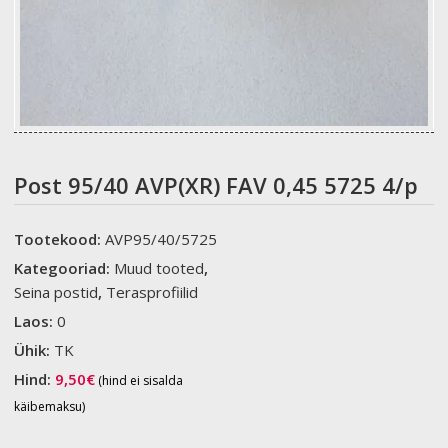
Post 95/40 AVP(XR) FAV 0,45 5725 4/p
Tootekood:
AVP95/40/5725
Kategooriad:
Muud tooted
,
Seina postid
,
Terasprofiilid
Laos:
0
Ühik:
TK
Hind:
9,50
€
(hind ei sisalda
käibemaksu)