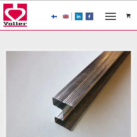
LIn
FB