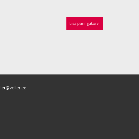
Lisa päringukorvi
ller@voller.ee