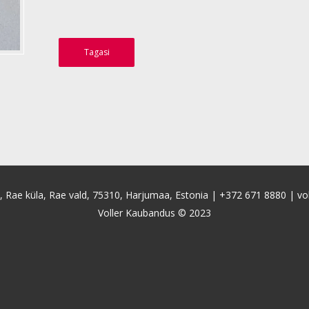
Tagasi
4, Rae küla, Rae vald, 75310, Harjumaa, Estonia |
+372 671 8880
|
vo
Voller Kaubandus © 2023