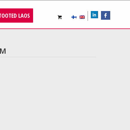
TOOTED LAOS
LIn
FB
JM