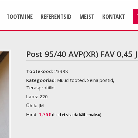
TOOTMINE
REFERENTSID
MEIST
KONTAKT
Post 95/40 AVP(XR) FAV 0,45 
Tootekood:
23398
Kategooriad:
Muud tooted
,
Seina postid
,
Terasprofiilid
Laos:
220
Ühik:
JM
Hind:
1,75
€
(hind ei sisalda käibemaksu)