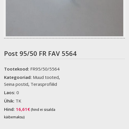
Post 95/50 FR FAV 5564
Tootekood:
FR95/50/5564
Kategooriad:
Muud tooted
,
Seina postid
,
Terasprofiilid
Laos:
0
Ühik:
TK
Hind:
16,61
€
(hind ei sisalda
käibemaksu)