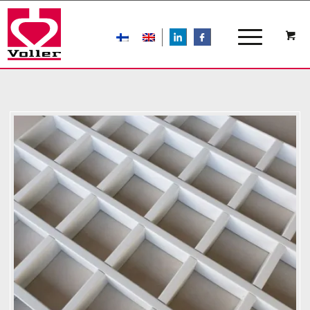
LIn
FB