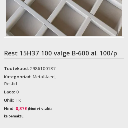
Rest 15H37 100 valge B-600 al. 100/p
Tootekood:
2986100137
Kategooriad:
Metall-laed
,
Restid
Laos:
0
Ühik:
TK
Hind:
0,37
€
(hind ei sisalda
käibemaksu)