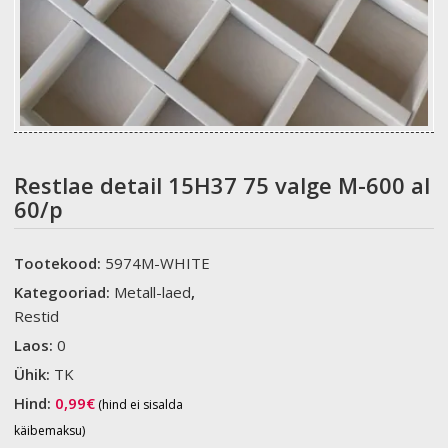
Restlae detail 15H37 75 valge M-600 al
60/p
Tootekood:
5974M-WHITE
Kategooriad:
Metall-laed
,
Restid
Laos:
0
Ühik:
TK
Hind:
0,99
€
(hind ei sisalda
käibemaksu)