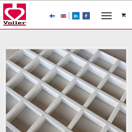
LIn
FB