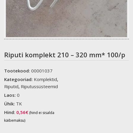
Riputi komplekt 210 – 320 mm* 100/p
Tootekood:
00001037
Kategooriad:
Komplektid
,
Riputid
,
Riputussüsteemid
Laos:
0
Ühik:
TK
Hind:
0,56
€
(hind ei sisalda
käibemaksu)