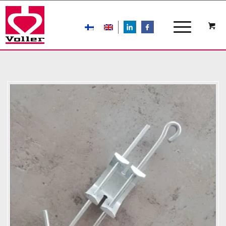
LIn
FB