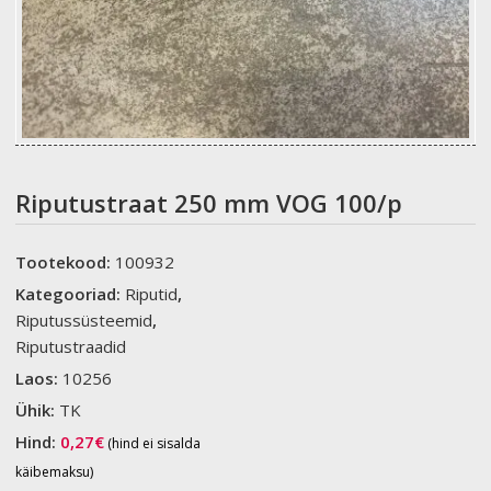
Riputustraat 250 mm VOG 100/p
Tootekood:
100932
Kategooriad:
Riputid
,
Riputussüsteemid
,
Riputustraadid
Laos:
10256
Ühik:
TK
Hind:
0,27
€
(hind ei sisalda
käibemaksu)