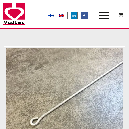
LIn
FB