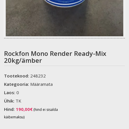
Rockfon Mono Render Ready-Mix
20kg/ämber
Tootekood:
248232
Kategooria:
Määramata
Laos:
0
Ühik:
TK
Hind:
190,00
€
(hind ei sisalda
käibemaksu)