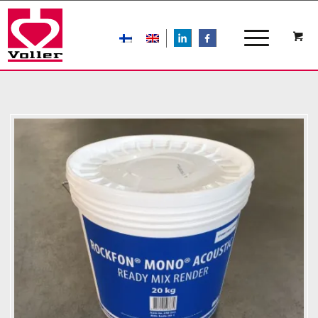
LIn
FB