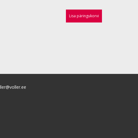
Lisa päringukorvi
ller@voller.ee