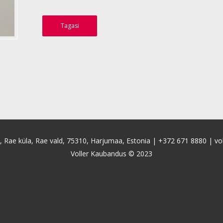
Tagasi
4, Rae küla, Rae vald, 75310, Harjumaa, Estonia |
+372 671 8880
|
vo
Voller Kaubandus © 2023