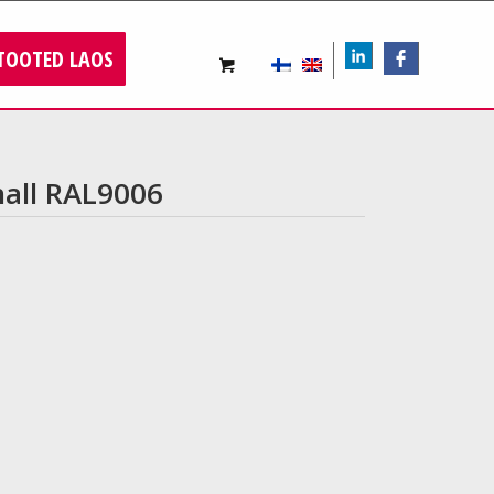
TOOTED LAOS
LIn
FB
hall RAL9006