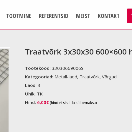
TOOTMINE
REFERENTSID
MEIST
KONTAKT
Traatvõrk 3x30x30 600×600 
Tootekood:
33030669006S
Kategooriad:
Metall-laed
,
Traatvõrk
,
Võrgud
Laos:
3
Ühik:
TK
Hind:
6,00
€
(hind ei sisalda käibemaksu)