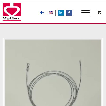
LIn
FB