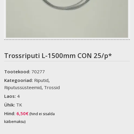
Trossriputi L-1500mm CON 25/p*
Tootekood:
70277
Kategooriad:
Riputid
,
Riputussüsteemid
,
Trossid
Laos:
4
Ühik:
TK
Hind:
6,50
€
(hind ei sisalda
käibemaksu)