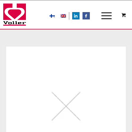
LIn
FB