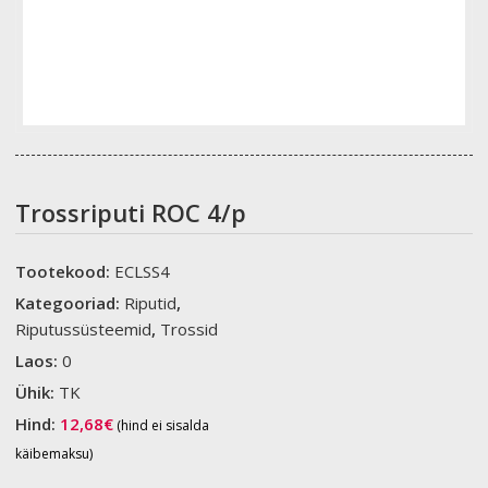
Trossriputi ROC 4/p
Tootekood:
ECLSS4
Kategooriad:
Riputid
,
Riputussüsteemid
,
Trossid
Laos:
0
Ühik:
TK
Hind:
12,68
€
(hind ei sisalda
käibemaksu)