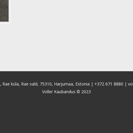
4, Rae küla, Rae vald, 75310, Harjumaa, Estonia |
+372 671 8880
|
vo
Voller Kaubandus © 2023