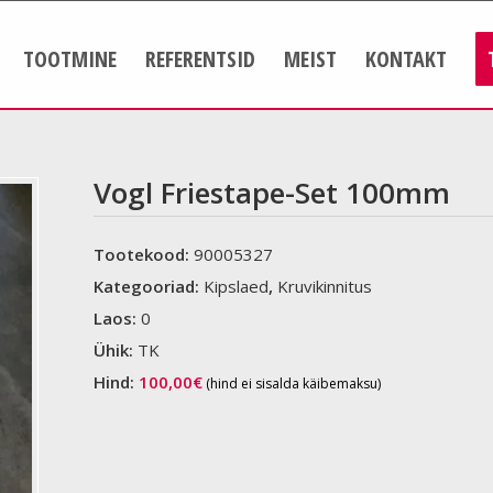
TOOTMINE
REFERENTSID
MEIST
KONTAKT
Vogl Friestape-Set 100mm
Tootekood:
90005327
Kategooriad:
Kipslaed
,
Kruvikinnitus
Laos:
0
Ühik:
TK
Hind:
100,00
€
(hind ei sisalda käibemaksu)