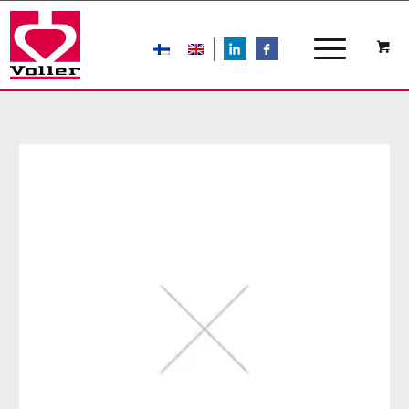
LIn
FB