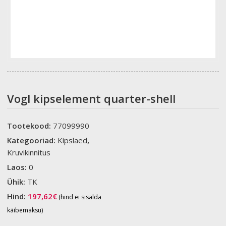
Vogl kipselement quarter-shell
Tootekood:
77099990
Kategooriad:
Kipslaed
,
Kruvikinnitus
Laos:
0
Ühik:
TK
Hind:
197,62
€
(hind ei sisalda
käibemaksu)