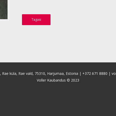
Tagasi
4, Rae küla, Rae vald, 75310, Harjumaa, Estonia |
+372 671 8880
|
vo
Voller Kaubandus © 2023