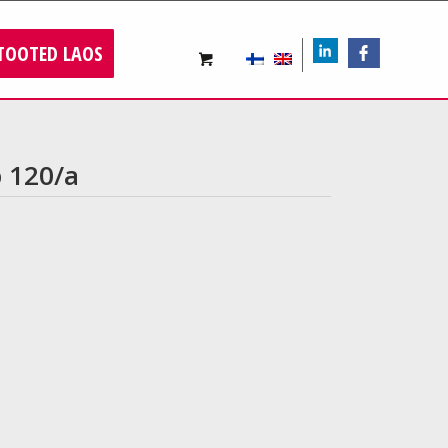
TOOTED LAOS
LIn
FB
p 120/a