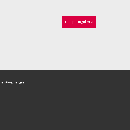
Lisa päringukorvi
ller@voller.ee