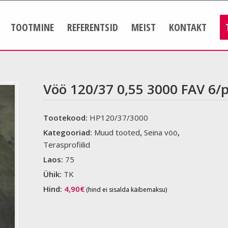
TOOTMINE
REFERENTSID
MEIST
KONTAKT
Vöö 120/37 0,55 3000 FAV 6/
Tootekood:
HP120/37/3000
Kategooriad:
Muud tooted
,
Seina vöö
,
Terasprofiilid
Laos:
75
Ühik:
TK
Hind:
4,90
€
(hind ei sisalda käibemaksu)