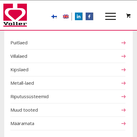
LIn
FB
TOOTEKATEGOORIAD
Puitlaed
Villalaed
Kipslaed
Metall-laed
Riputussüsteemid
Muud tooted
Määramata