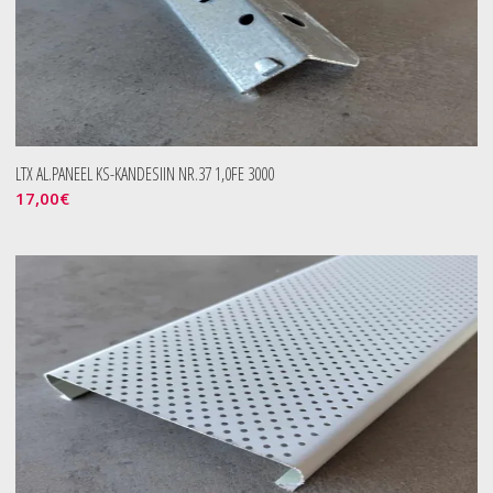
LTX AL.PANEEL KS-KANDESIIN NR.37 1,0FE 3000
17,00
€