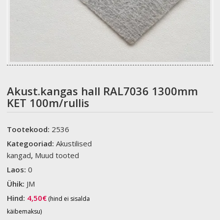
Akust.kangas hall RAL7036 1300mm
KET 100m/rullis
Tootekood:
2536
Kategooriad:
Akustilised
kangad
,
Muud tooted
Laos:
0
Ühik:
JM
Hind:
4,50
€
(hind ei sisalda
käibemaksu)