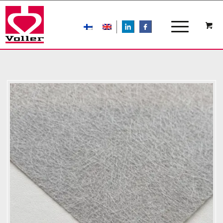
LIn
FB