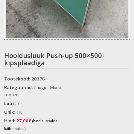
Hooldusluuk Push-up 500×500
kipsplaadiga
Tootekood:
20378
Kategooriad:
Luugid
,
Muud
tooted
Laos:
7
Ühik:
TK
Hind:
27,00
€
(hind ei sisalda
käibemaksu)