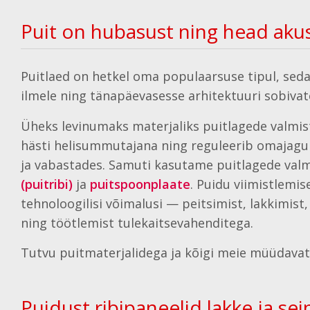
Puit on hubasust ning head akust
Puitlaed on hetkel oma populaarsuse tipul, seda
ilmele ning tänapäevasesse arhitektuuri sobivate
Üheks levinumaks materjaliks puitlagede valmi
hästi helisummutajana ning reguleerib omajagu 
ja vabastades. Samuti kasutame puitlagede val
(puitribi)
ja
puitspoonplaate
. Puidu viimistlemi
tehnoloogilisi võimalusi — peitsimist, lakkimist,
ning töötlemist tulekaitsevahenditega.
Tutvu puitmaterjalidega ja kõigi meie müüdavat
Puidust ribipaneelid lakke ja sei