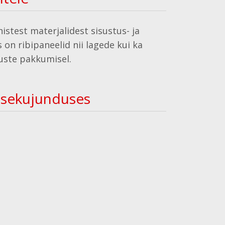
istest materjalidest sisustus- ja
on ribipaneelid nii lagede kui ka
uste pakkumisel.
sisekujunduses
Metsasid mõistlikult
majandades on puit taastuv
ressurss. Samuti on puit
kergesti taaskasutatav ja
biolagunev.