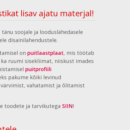
ikat lisav ajatu materjal!
 tänu soojale ja looduslähedasele
le disainilahendustele.
stamisel on
puitlaastplaat
, mis töötab
ka ruumi sisekliimat, niiskust imades
mistamisel
puitprofiili
seks pakume kõiki levinud
 värvimist, vahatamist ja õlitamist
e toodete ja tarvikutega
SIIN
!
ntele