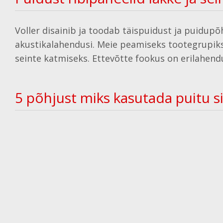
Voller disainib ja toodab täispuidust ja puidupõh
akustikalahendusi. Meie peamiseks tootegrupiks 
seinte katmiseks. Ettevõtte fookus on erilahend
5 põhjust miks kasutada puitu 