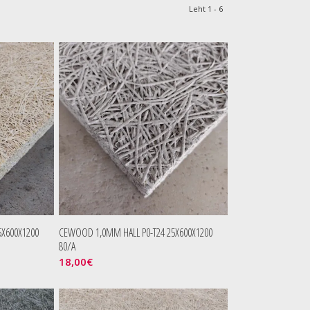
Leht 1 - 6
X600X1200
CEWOOD 1,0MM HALL P0-T24 25X600X1200
80/A
18,00
€