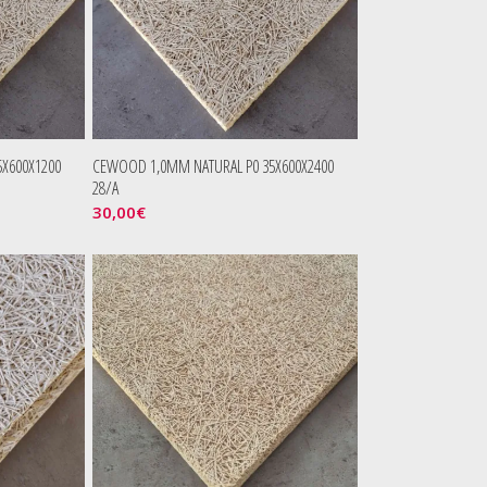
X600X1200
CEWOOD 1,0MM NATURAL P0 35X600X2400
28/A
30,00
€