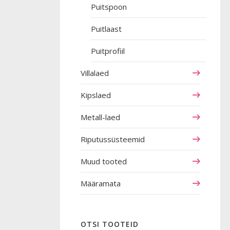
Puitspoon
Puitlaast
Puitprofiil
Villalaed
Kipslaed
Metall-laed
Riputussüsteemid
Muud tooted
Määramata
OTSI TOOTEID