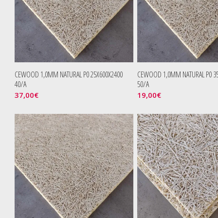
CEWOOD 1,0MM NATURAL P0 25X600X2400
CEWOOD 1,0MM NATURAL P0 35
40/A
50/A
37,00
€
19,00
€