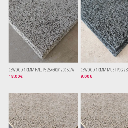
CEWOOD 1,0MM HALL P5 25X600X1200 80/A
CEWOOD 1,0MM MUST P0G 25X
18,00
€
9,00
€