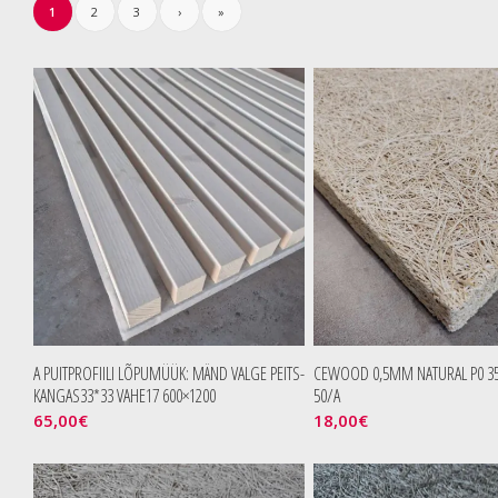
1
2
3
›
»
A PUITPROFIILI LÕPUMÜÜK: MÄND VALGE PEITS-
CEWOOD 0,5MM NATURAL P0 35
KANGAS33*33 VAHE17 600×1200
50/A
65,00
€
18,00
€